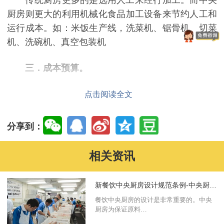
传统厨房更多的是选用人工来经行加工。而中央
厨房则更大的利用机械化食品加工设备来节约人工和
运行成本。如：米饭生产线，洗菜机、锯骨机、切菜
机、洗碗机、真空包装机
三．成本预算。
中央厨房所需要前期投入的成本远远大于传统商
点击阅读全文
厨。
分享到：
四．加工工艺。
相关资讯
传统商厨是属于少量精加工所以加工工艺上主要
依靠厨师的经验。所以有时候会造成在不同门店内吃
新餐饮中央厨房设计规范条例-中央厨房设计
到的菜，味道不一样的问题。中央厨房是属于集中化
生产。在加工工艺上统一菜品口味。而且还能在现代
餐饮中央厨房的设计是非常重要的。中央
厨房为保证原料…
化食品加工机械的帮助下，简化菜品工艺流程。