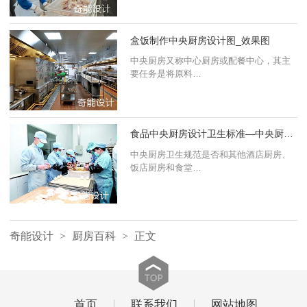
五．管理体系。
盒饭制作中央厨房设计图_效果图
传统商厨的管理模式主要是人性化管理。酒店老
中央厨房又称中心厨房或配餐中心，其主
要任务是将原料…
板一般会聘请厨房团队。已委托的形式经行菜品加工
及厨房管理。中央厨房在管理上更加严格更加制度
化。通过将加工工艺经行步骤分解，然后分配到各个
部门经行生产作业。
食品中央厨房设计卫生标准—中央厨房设计
中央厨房卫生规范是否和其他酒店厨房、
饭店厨房和食堂…
六．采购模式。
传统厨房采购主要是货比三家。而中央厨房由于
有足够的采购规模，所以在产品采购的环节上更大的
奇能设计
>
厨房百科
>
正文
掌握采购的主动性，将货比三家的流程交给供应商。
自己主需要管理好供应商。
七．质量监管。
首页
联系我们
网站地图