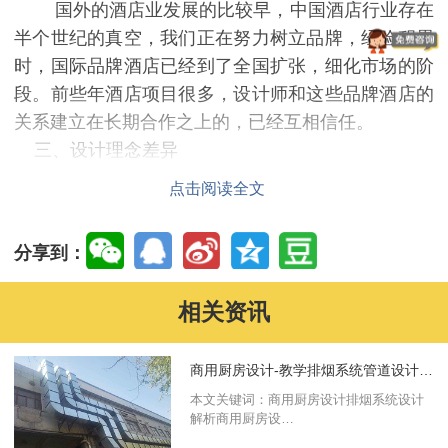
国外的酒店业发展的比较早，中国酒店行业存在
半个世纪的真空，我们正在努力树立品牌，经验积累
时，国际品牌酒店已经到了全国扩张，细化市场的阶
段。前些年酒店项目很多，设计师和这些品牌酒店的
关系建立在长期合作之上的，已经互相信任。
三、设计理念差异
国外酒店设计追求时尚、前卫、精致和创造性，
点击阅读全文
这也给设计师们提供了发挥创造的舞台。而国内酒店
设计更注重视觉豪华，装修奢侈，花大笔钱在墙上地
分享到：
上。
虽然国内酒店在观念和创新理念上和国外还有一
相关资讯
些差距，但是现在国内的酒店已开始走向成熟和理性
化，现今的酒店设计方面，也开始将酒店功能与文
商用厨房设计-教学排烟系统管道设计解析
化，科技创新思想融合起来。伴随着中国经济进一步
发展，丰富的旅游资源的开发和日渐高涨的多元审美
本文关键词：商用厨房设计排烟系统设计
解析商用厨房设…
需求，为中国酒店行业带来新的的挑战和希望。