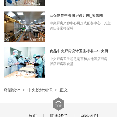
货区、原料储存区、加工区、
成品包装区
、成品储存
出货区，严格区开。
盒饭制作中央厨房设计图_效果图
三、平面布局
中央厨房又称中心厨房或配餐中心，其主
要任务是将原料…
1、应符合产品加工工艺，物流、气流、废
弃物流顺畅；
食品中央厨房设计卫生标准—中央厨房设计
2、人员进入车间，进行一次，二次更衣，
中央厨房卫生规范是否和其他酒店厨房、
风淋，洗手，消毒，不可直接进入车间；
饭店厨房和食堂…
3、操作人员直接到达各自的操作区域，避
免清洁区与污染区人员动线相互交叉；
奇能设计
>
中央设计知识
>
正文
4、避免污染物和非污染物的动线交叉；避
免生、熟品之间的相互交叉；
首页
联系我们
网站地图